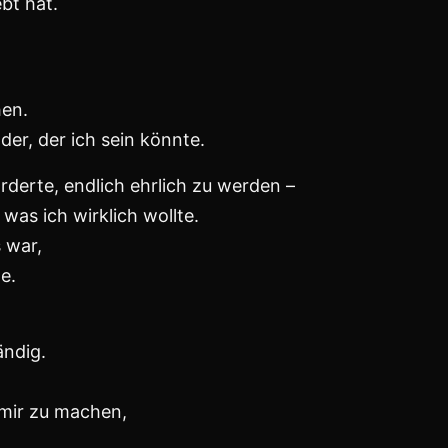
ertrauen und Geduld.
t weh.
 zu nehmen:
n Selbsttäuschungen,
h werden.
in Weg.
en führte,