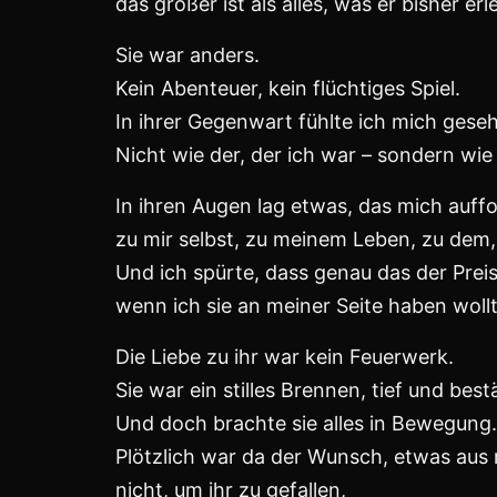
nicht aus Plänen, sondern aus Gefühl, V
Es war nicht immer leicht.
Ich musste mich verändern – und das ta
Denn Veränderung heißt auch, Abschied
von alten Mustern, vom Alkohol, von de
die man so lange mit sich herumträgt.
Aber ich wusste:
Wenn ich sie halten will, muss ich ehrlic
Und ich wurde ehrlich – zu ihr, zu mir.
Diese Liebe war kein Rausch, sondern e
Ein Weg, der mich durch Höhen und Tief
aber am Ende zu mir selbst.
Es gab sogar mal Streit, ja.