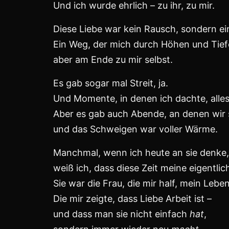
Doch am Ende blieb nur die Erkenntnis:
Man kann den Lauf der Zeit nicht aufhal
wenn zwei Seelen in verschiedene Richt
Der Tag der Trennung –
er war leise, fast nüchtern.
Kein großer Streit, keine Dramen.
Nur das Wissen,
dass es so nicht weitergeht.
Dass Loslassen manchmal die ehrlichste 
Ich ging –
mit einem gebrochenen Herzen,
aber mit der unerschütterlichen Liebe zu
Sie blieb.