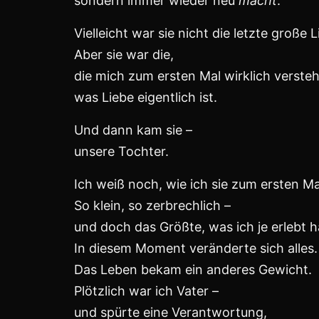
Sie war das, was aus dieser Liebe entsta
und sie war der Grund,
warum ich nie bereuen konnte,
dass es diese Beziehung gab.
Denn sie hat mich geformt.
Sie hat mich Vater werden lassen,
mich Demut gelehrt,
und mich gezwungen,
mich selbst zu hinterfragen.
Und so wurde aus dieser zweiten großen
nicht nur eine Erinnerung,
sondern ein Fundament.
Ein Kapitel, das schmerzte –
aber eines, ohne das ich heute nicht der 