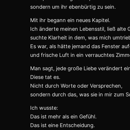
Und Momente, in denen ich dachte, alle
Aber es gab auch Abende, an denen wir
und das Schweigen war voller Wärme.
Manchmal, wenn ich heute an sie denke,
weiß ich, dass diese Zeit meine eigentli
Sie war die Frau, die mir half, mein Lebe
Die mir zeigte, dass Liebe Arbeit ist –
und dass man sie nicht einfach
hat
,
sondern immer wieder neu
macht
.
Vielleicht war sie nicht die letzte große L
Aber sie war die,
die mich zum ersten Mal wirklich versteh
was Liebe eigentlich ist.