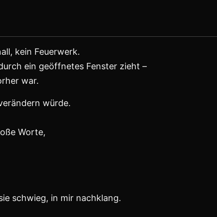
l im Arm hielt.
hatte. Sonnenschein.
sst.
hatte.