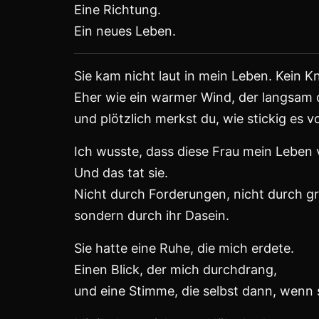
Und dann kam sie –
unsere Tochter.
Ich weiß noch, wie ich sie zum ersten Ma
So klein, so zerbrechlich –
und doch das Größte, was ich je erlebt 
In diesem Moment veränderte sich alles.
Das Leben bekam ein anderes Gewicht.
Plötzlich war ich Vater –
und spürte eine Verantwortung,
die sich nicht mit Worten beschreiben lä
Da war Liebe –
eine andere Liebe, als ich sie je gekannt 
Reiner, stiller, größer.
Aber das Leben hat seine eigenen Wege.