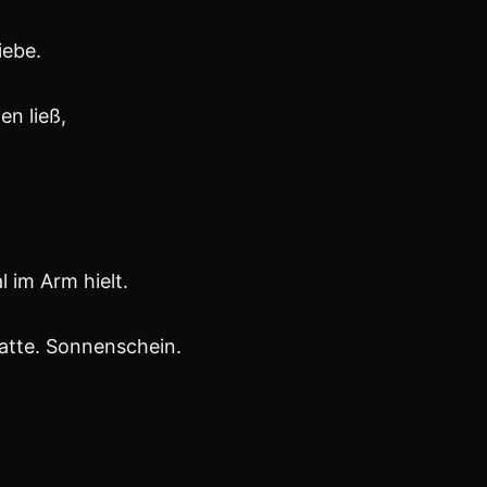
nd,
 Liebe
wäre, der ich bin.