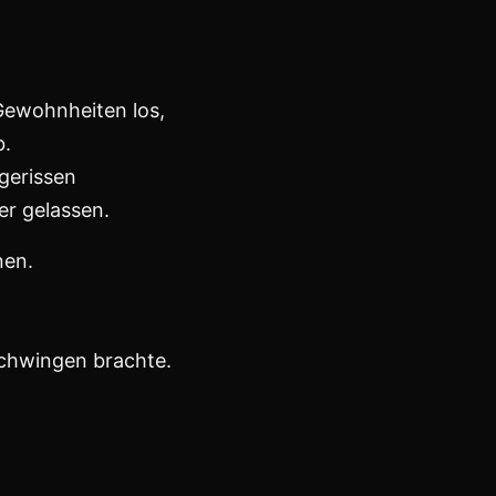
s bricht zusammen.
 schweigend nebeneinander saßen,
che Reifeprüfung war.
n neu zu ordnen.
iebe.
en ließ,