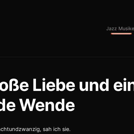
er gelassen.
nen.
Jazz Musike
Schwingen brachte.
all, kein Feuerwerk.
urch ein geöffnetes Fenster zieht –
orher war.