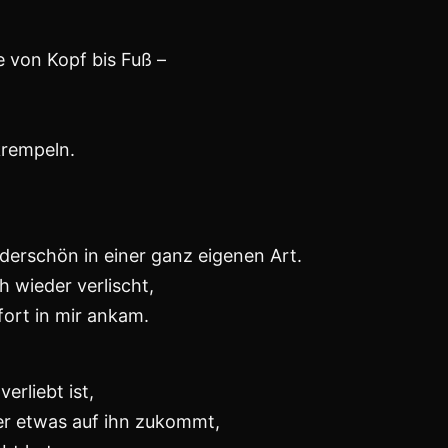
 verändern würde.
roße Worte,
sie schwieg, in mir nachklang.
en, in Gesprächen, in stillen Momenten.
klich jemanden
sehen
–