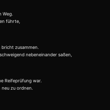
ten,
ungen treiben.
Form von Liebe ist.
 meiner Tochter.