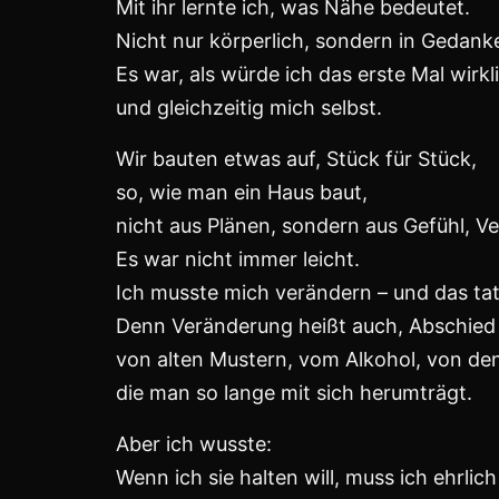
Wo anfangs Nähe war,
kam mit der Zeit Distanz.
Nicht auf einen Schlag,
sondern schleichend –
wie Nebel, der langsam zwischen zwei 
Unsere Gespräche wurden kürzer,
unsere Berührungen seltener,
und irgendwann war das, was uns verba
mehr Erinnerung als Gegenwart.
Ich kämpfte.
Mit mir, mit uns,
mit dem Gefühl, dass ich versage.
Wir versuchten es, immer wieder,
um unser Kind, um die Liebe,
um das, was einmal war.