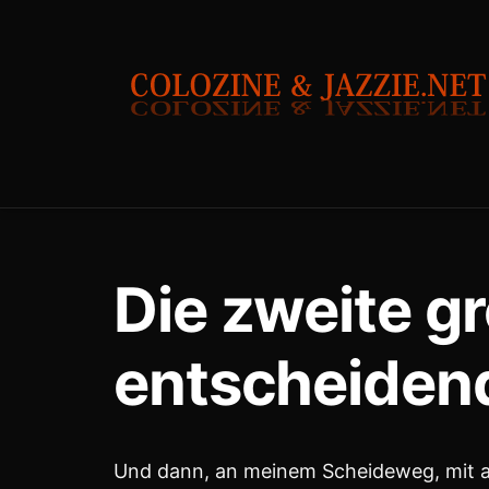
und frische Luft in ein verrauchtes Zimm
Man sagt, jede große Liebe verändert ei
Diese tat es.
Nicht durch Worte oder Versprechen,
sondern durch das, was sie in mir zum 
Ich wusste:
Das ist mehr als ein Gefühl.
Das ist eine Entscheidung.
Eine Richtung.
Ein neues Leben.
Sie kam nicht laut in mein Leben. Kein Kn
Eher wie ein warmer Wind, der langsam d
und plötzlich merkst du, wie stickig es v