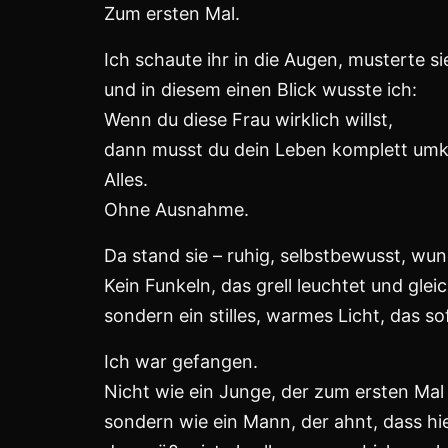
Ich wusste, dass diese Frau mein Leben
Und das tat sie.
Nicht durch Forderungen, nicht durch g
sondern durch ihr Dasein.
Sie hatte eine Ruhe, die mich erdete.
Einen Blick, der mich durchdrang,
und eine Stimme, die selbst dann, wenn 
Mit ihr lernte ich, was Nähe bedeutet.
Nicht nur körperlich, sondern in Gedank
Es war, als würde ich das erste Mal wir
und gleichzeitig mich selbst.
Wir bauten etwas auf, Stück für Stück,
so, wie man ein Haus baut,